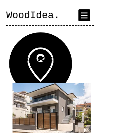
WoodΙdea.
ΜΟΝΟΚΑΤΟΙΚΙΑ
Περαία
, Θεσσαλονίκη